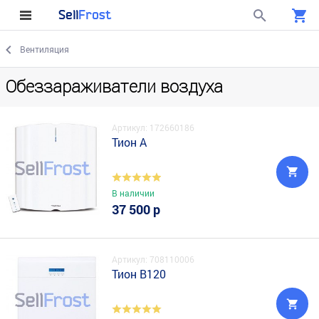
Sell
Frost
Вентиляция
Обеззараживатели воздуха
Артикул: 172660186
Тион А
В наличии
37 500 р
Артикул: 708110006
Тион В120